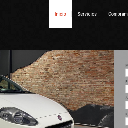
Inicio
Servicios
Compramo
M
P
A
K