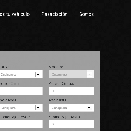
s tu vehículo
Financiación
Somos
arca:
Modelo:
recio (€)
min
:
Precio (€)
max
:
ño
desde
:
Año
hasta
:
ilometraje
desde:
Kilometraje
hasta: